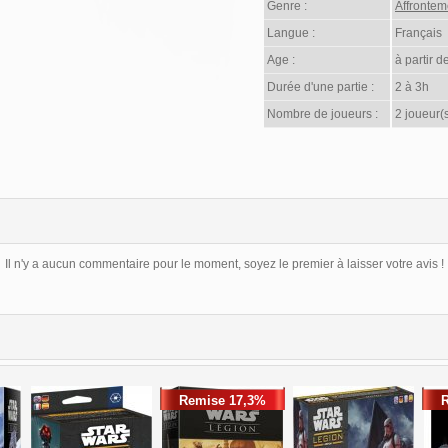
Genre :
Affrontem
Langue :
Français
Age :
à partir d
Durée d'une partie :
2 à 3h
Nombre de joueurs :
2 joueur(
Il n'y a aucun commentaire pour le moment, soyez le premier à laisser votre avis !
Remise 17,3%