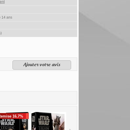
ent
e 14 ans
s)
Ajouter votre avis
Remise 16,7%