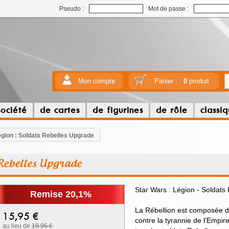
Pseudo :
Mot de passe :
Mon compte
Panier :
0
produit
société
de cartes
de figurines
de rôle
classi
gion : Soldats Rebelles Upgrade
 Rebelles Upgrade
Star Wars : Légion - Soldats 
Remise 20,1%
La Rébellion est composée d
15,95
€
contre la tyrannie de l'Empir
au lieu de
19.95 €