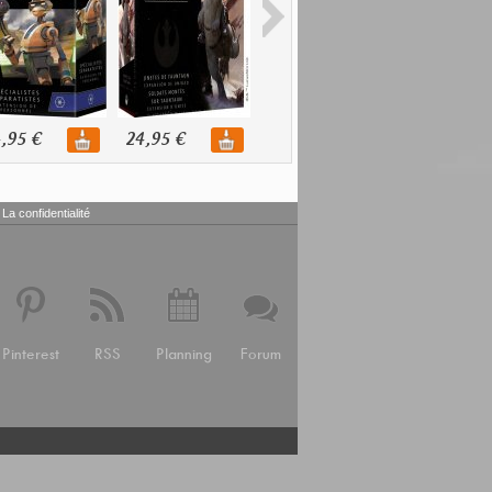
,95 €
24,95 €
32,95 €
19,95 €
La confidentialité
Pinterest
RSS
Planning
Forum