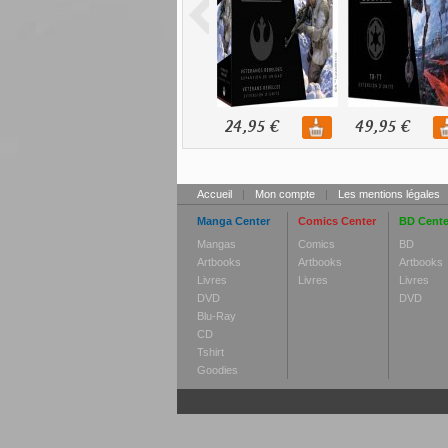
24,95 €
49,95 €
Accueil
|
Mon compte
|
Les mentions légales
Manga Center
Comics Center
BD Cente
Mangas
Comics
BD
Artbooks
Artbooks
Artbooks
Livres
Livres
Livres
DVD
DVD
Blu-Ray
CD
Tshirt
Goodies