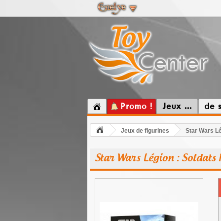
Promo !
Jeux ...
de 
Jeux de figurines
Star Wars Lé
Star Wars Légion : Soldats