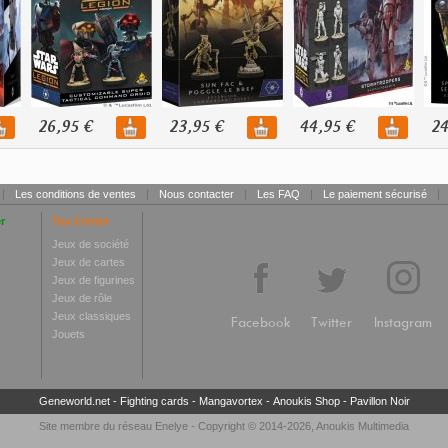
26,95 €
23,95 €
44,95 €
24
|
Les conditions de ventes
|
Nous contacter
|
Les FAQ
|
Le paiement sécurisé
|
r
Toy Center
Jeux de société
Jeux de cartes
Jeux de figurines
Jeux de rôle
Jeux classiques
Facebook
Twitter
Instagram
Jouets
Geneworld.net
-
Fighting cards
-
Mangavortex
-
Anoukis Shop
-
Pavillon Noir
Site membre du réseau
Enelye
- Copyright © 2014-2026,
Anoukis Multimedia