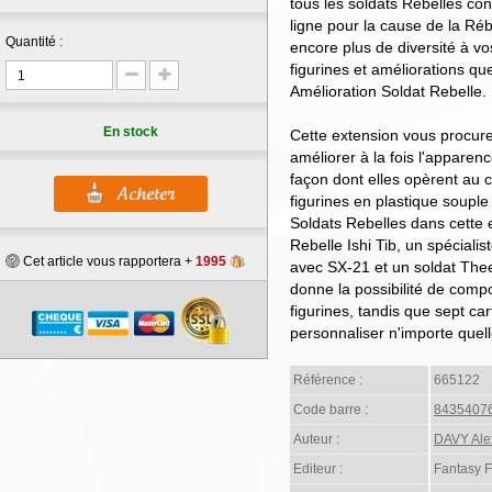
tous les soldats Rebelles co
ligne pour la cause de la Ré
Quantité :
encore plus de diversité à v
figurines et améliorations qu
Amélioration Soldat Rebelle.
En stock
Cette extension vous procure
améliorer à la fois l'apparen
façon dont elles opèrent au 
figurines en plastique souple
Soldats Rebelles dans cette 
Rebelle Ishi Tib, un spécialis
Cet article vous rapportera +
1995
avec SX-21 et un soldat The
donne la possibilité de compo
figurines, tandis que sept car
personnaliser n'importe quell
Référence :
665122
Code barre :
8435407
Auteur :
DAVY Ale
Editeur :
Fantasy 