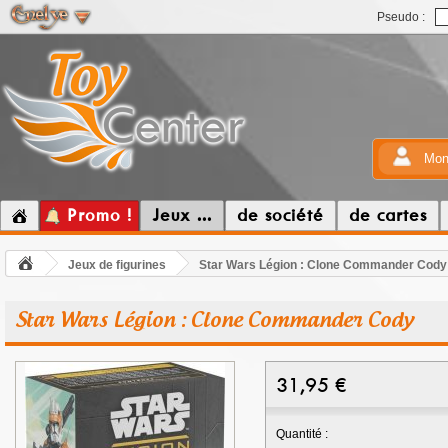
Pseudo :
Mon
Promo !
Jeux ...
de société
de cartes
Jeux de figurines
Star Wars Légion : Clone Commander Cody
Star Wars Légion : Clone Commander Cody
31,95
€
Quantité :