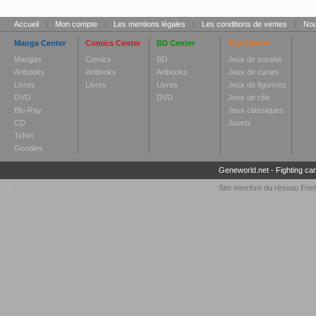
Accueil
|
Mon compte
|
Les mentions légales
|
Les conditions de ventes
|
Nou
Manga Center
Comics Center
BD Center
Toy Center
Mangas
Comics
BD
Jeux de société
Artbooks
Artbooks
Artbooks
Jeux de cartes
Livres
Livres
Livres
Jeux de figurines
DVD
DVD
Jeux de rôle
Blu-Ray
Jeux classiques
CD
Jouets
Tshirt
Goodies
Geneworld.net
-
Fighting ca
Site membre du réseau
Enel