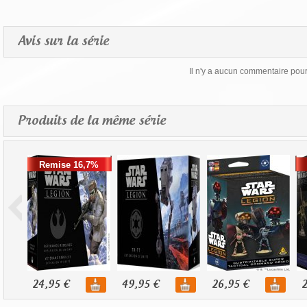
Avis sur la série
Il n'y a aucun commentaire pour 
Produits de la même série
Remise 16,7%
24,95 €
49,95 €
26,95 €
2