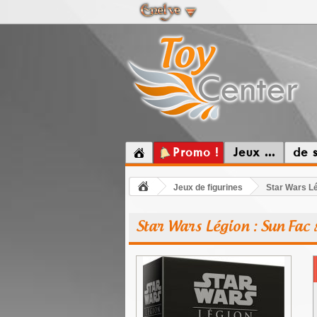
Promo !
Jeux ...
de 
Jeux de figurines
Star Wars Lé
Star Wars Légion : Sun Fac