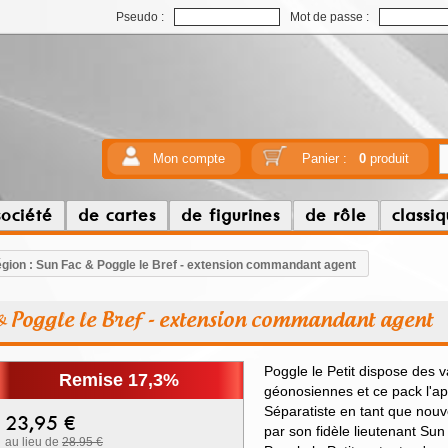
Pseudo :
Mot de passe :
Mon compte
Panier :
0
produit
société
de cartes
de figurines
de rôle
classi
gion : Sun Fac & Poggle le Bref - extension commandant agent
 & Poggle le Bref - extension commandant agent
Poggle le Petit dispose des 
Remise 17,3%
géonosiennes et ce pack l'ap
Séparatiste en tant que nouve
23,95
€
par son fidèle lieutenant Sun
au lieu de
28.95 €