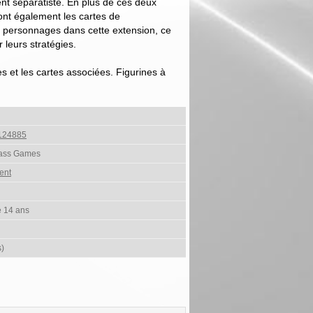
ent séparatiste. En plus de ces deux
ront également les cartes de
ersonnages dans cette extension, ce
 leurs stratégies.
es et les cartes associées. Figurines à
124885
ass Games
ent
e 14 ans
s)