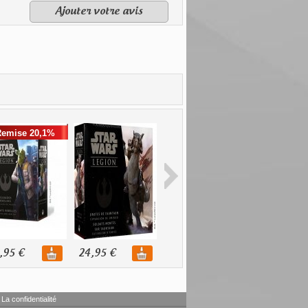
Ajouter votre avis
Remise 20,1%
,95 €
24,95 €
32,95 €
19,95 €
La confidentialité