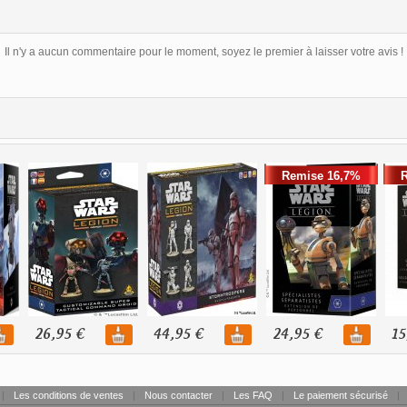
Il n'y a aucun commentaire pour le moment, soyez le premier à laisser votre avis !
Remise 16,7%
26,95 €
44,95 €
24,95 €
15
|
Les conditions de ventes
|
Nous contacter
|
Les FAQ
|
Le paiement sécurisé
|