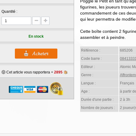
Poggle le Petit en tant qu'ag
figurines, les joueurs trouve
Quantité :
commandement de ces deux p
qui leur permettra de modifier
Cette boîte contient 2 figurin
En stock
assembler et à peindre.
Référence :
685206
Code barre :
0841333
Editeur :
Atomic M
Cet article vous rapportera +
2895
Genre :
Affrontem
Langue :
Français
Age :
à partir d
Durée d'une partie :
2 à 3h
Nombre de joueurs :
2 joueur(