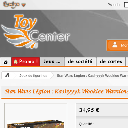
Pseudo :
Mon
Promo !
Jeux ...
de société
de cartes
Jeux de figurines
Star Wars Légion : Kashyyyk Wookiee Warr
Star Wars Légion : Kashyyyk Wookiee Warrior
34,95
€
Quantité :