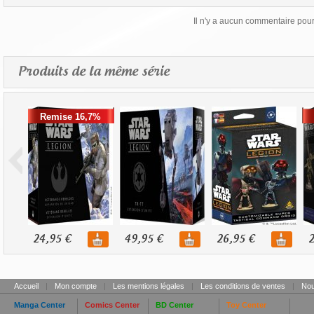
Il n'y a aucun commentaire pour 
Produits de la même série
Remise 16,7%
24,95 €
49,95 €
26,95 €
2
Accueil
|
Mon compte
|
Les mentions légales
|
Les conditions de ventes
|
Nou
Manga Center
Comics Center
BD Center
Toy Center