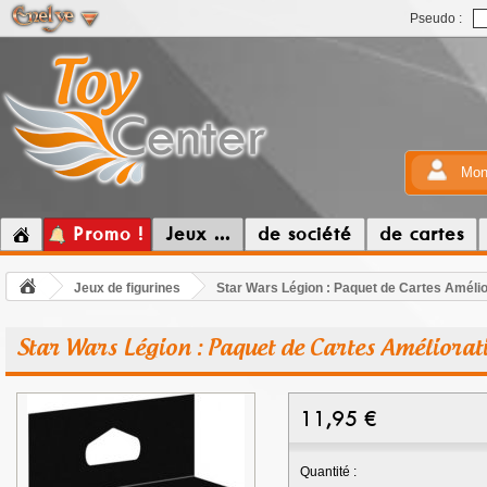
Pseudo :
Mon
Promo !
Jeux ...
de société
de cartes
Jeux de figurines
Star Wars Légion : Paquet de Cartes Amélio
Star Wars Légion : Paquet de Cartes Améliorat
11,95
€
Quantité :