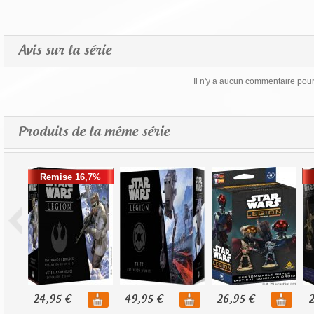
Avis sur la série
Il n'y a aucun commentaire pour 
Produits de la même série
Remise 16,7%
24,95 €
49,95 €
26,95 €
2