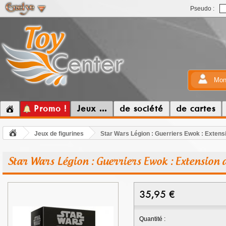
Pseudo :
Mon
Promo !
Jeux ...
de société
de cartes
Jeux de figurines
Star Wars Légion : Guerriers Ewok : Extens
Star Wars Légion : Guerriers Ewok : Extension 
35,95
€
Quantité :