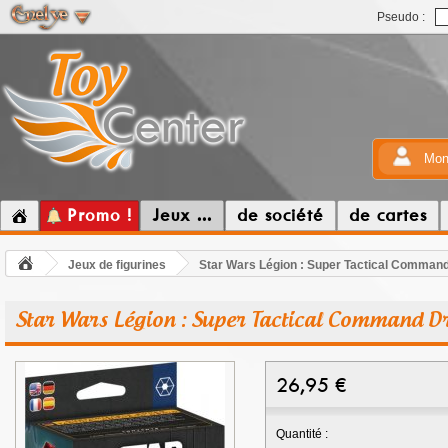
Pseudo :
Mon
Promo !
Jeux ...
de société
de cartes
Jeux de figurines
Star Wars Légion : Super Tactical Command
Star Wars Légion : Super Tactical Command D
26,95
€
Quantité :