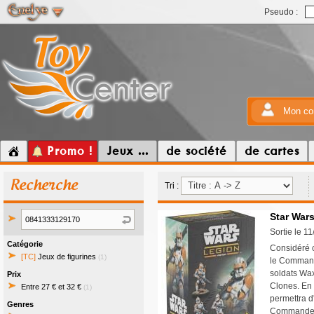
Pseudo :
Mon co
Promo !
Jeux ...
de société
de cartes
Recherche
Tri :
Star War
Sortie le 1
Catégorie
Considéré 
[TC]
Jeux de figurines
(1)
le Command
soldats Wax
Prix
Clones. En 
Entre 27 € et 32 €
(1)
permettra d'
Genres
Commandem