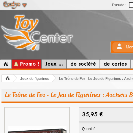
Pseudo :
Mon
Promo !
Jeux ...
de société
de cartes
Jeux de figurines
Le Trône de Fer - Le Jeu de Figurines : Arc
Le Trône de Fer - Le Jeu de Figurines : Archers 
35,95
€
Quantité :