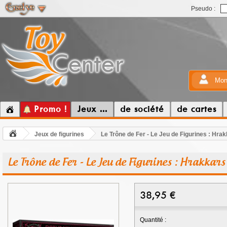
Pseudo :
Mon
Promo !
Jeux ...
de société
de cartes
Jeux de figurines
Le Trône de Fer - Le Jeu de Figurines : Hrak
Le Trône de Fer - Le Jeu de Figurines : Hrakkars
38,95
€
Quantité :