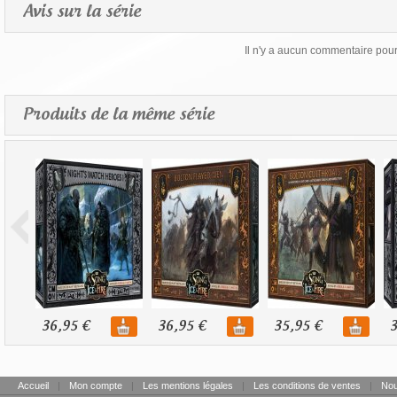
Avis sur la série
Il n'y a aucun commentaire pour 
Produits de la même série
36,95 €
36,95 €
35,95 €
3
Accueil
|
Mon compte
|
Les mentions légales
|
Les conditions de ventes
|
Nou