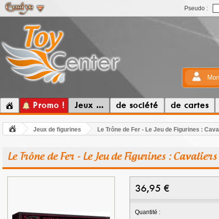
Pseudo :
Mon
Promo !
Jeux ...
de société
de cartes
Jeux de figurines
Le Trône de Fer - Le Jeu de Figurines : Cava
Le Trône de Fer - Le Jeu de Figurines : Cavalier
36,95
€
Quantité :