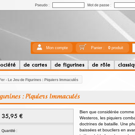
Pseudo :
Mot de passe :
Mon compte
Panier :
0
produit
société
de cartes
de figurines
de rôle
classi
Fer - Le Jeu de Figurines : Piquiers Immaculés
Figurines : Piquiers Immaculés
Bien que considérée comme u
35,95
€
Westeros, les piquiers comba
doctrines de bataille. Une ph
baissées et boucliers en ava
Quantité :