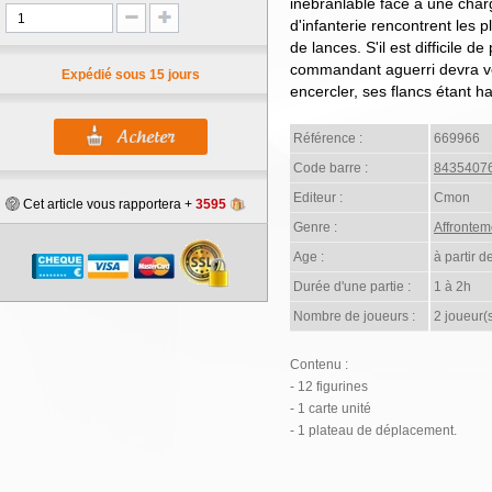
inébranlable face à une char
d'infanterie rencontrent les p
de lances. S'il est difficile d
commandant aguerri devra vei
Expédié sous 15 jours
encercler, ses flancs étant 
Référence :
669966
Code barre :
8435407
Editeur :
Cmon
Cet article vous rapportera +
3595
Genre :
Affrontem
Age :
à partir d
Durée d'une partie :
1 à 2h
Nombre de joueurs :
2 joueur(
Contenu :
- 12 figurines
- 1 carte unité
- 1 plateau de déplacement.