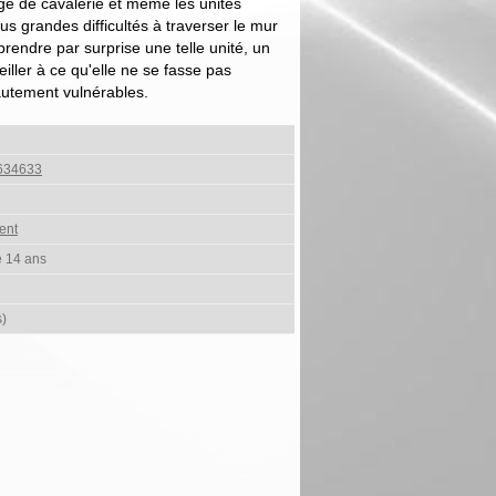
ge de cavalerie et même les unités
lus grandes difficultés à traverser le mur
e prendre par surprise une telle unité, un
ller à ce qu'elle ne se fasse pas
hautement vulnérables.
634633
ent
e 14 ans
s)