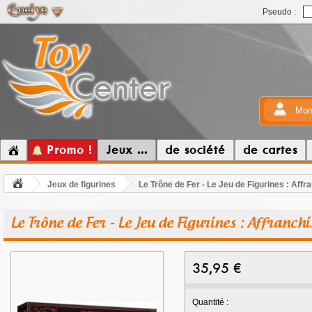
Pseudo :
Mon
Promo !
Jeux ...
de société
de cartes
Jeux de figurines
Le Trône de Fer - Le Jeu de Figurines : Affr
Le Trône de Fer - Le Jeu de Figurines : Affranchi
35,95
€
Quantité :