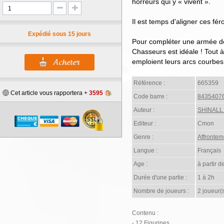
horreurs qui y « vivent ».
Il est temps d'aligner ces fér
Expédié sous 15 jours
Pour compléter une armée déj
Chasseurs est idéale ! Tout à 
emploient leurs arcs courbes 
Référence :
665359
Cet article vous rapportera +
3595
Code barre :
8435407
Auteur :
SHINALL 
Editeur :
Cmon
Genre :
Affrontem
Langue :
Français
Age :
à partir d
Durée d'une partie :
1 à 2h
Nombre de joueurs :
2 joueur(
Contenu :
- 12 Figurines