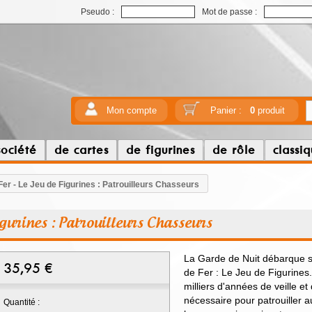
Pseudo :
Mot de passe :
Mon compte
Panier :
0
produit
société
de cartes
de figurines
de rôle
classi
Fer - Le Jeu de Figurines : Patrouilleurs Chasseurs
Figurines : Patrouilleurs Chasseurs
La Garde de Nuit débarque su
35,95
€
de Fer : Le Jeu de Figurines.
milliers d'années de veille et
nécessaire pour patrouiller a
Quantité :