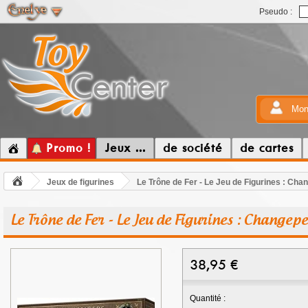
Pseudo :
Mon
Promo !
Jeux ...
de société
de cartes
Jeux de figurines
Le Trône de Fer - Le Jeu de Figurines : Ch
Le Trône de Fer - Le Jeu de Figurines : Changep
38,95
€
Quantité :