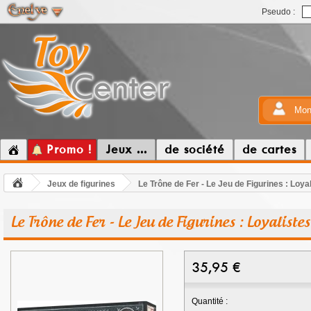
Pseudo :
Mon
Promo !
Jeux ...
de société
de cartes
Jeux de figurines
Le Trône de Fer - Le Jeu de Figurines : Loya
Le Trône de Fer - Le Jeu de Figurines : Loyalist
35,95
€
Quantité :