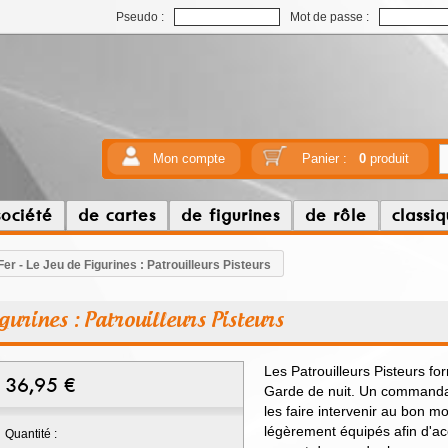
Pseudo :
Mot de passe :
Mon compte
Panier :
0
produit
société
de cartes
de figurines
de rôle
classi
er - Le Jeu de Figurines : Patrouilleurs Pisteurs
igurines : Patrouilleurs Pisteurs
Les Patrouilleurs Pisteurs fo
36,95
€
Garde de nuit. Un commandan
les faire intervenir au bon m
légèrement équipés afin d'acc
Quantité :