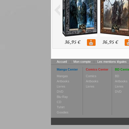
36,95 €
36,95 €
Accueil
|
Mon compte
|
Les mentions légales
Manga Center
Comics Center
BD Cente
Mangas
Comics
BD
Artbooks
Artbooks
Artbooks
Livres
Livres
Livres
DVD
DVD
Blu-Ray
CD
Tshirt
Goodies