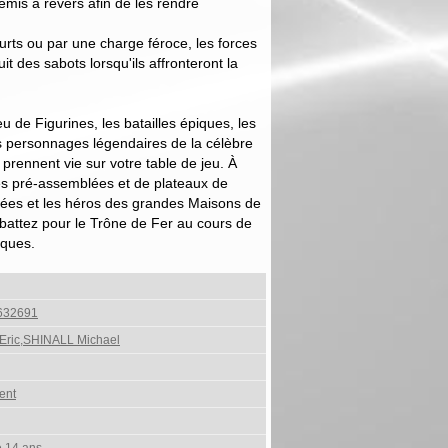
mis à revers afin de les rendre
urts ou par une charge féroce, les forces
t des sabots lorsqu'ils affronteront la
 de Figurines, les batailles épiques, les
es personnages légendaires de la célèbre
prennent vie sur votre table de jeu. À
nes pré-assemblées et de plateaux de
ées et les héros des grandes Maisons de
mbattez pour le Trône de Fer au cours de
ques.
632691
Eric,SHINALL Michael
ent