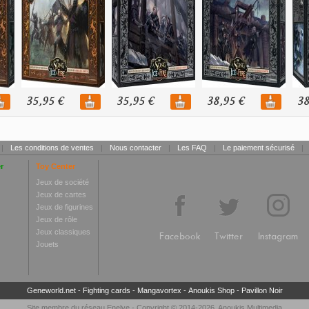
35,95 €
35,95 €
38,95 €
38
|
Les conditions de ventes
|
Nous contacter
|
Les FAQ
|
Le paiement sécurisé
|
r
Toy Center
Jeux de société
Jeux de cartes
Jeux de figurines
Jeux de rôle
Jeux classiques
Facebook
Twitter
Instagram
Jouets
Geneworld.net
-
Fighting cards
-
Mangavortex
-
Anoukis Shop
-
Pavillon Noir
Site membre du réseau
Enelye
- Copyright © 2014-2026,
Anoukis Multimedia