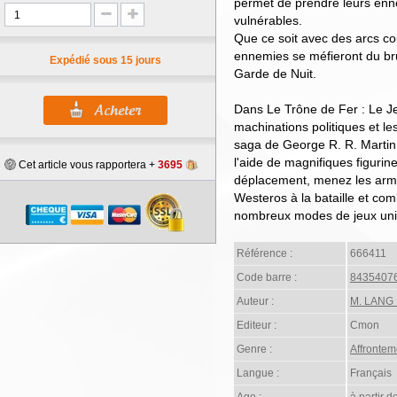
permet de prendre leurs enne
vulnérables.
Que ce soit avec des arcs co
ennemies se méfieront du brui
Expédié sous 15 jours
Garde de Nuit.
Dans Le Trône de Fer : Le Jeu
machinations politiques et l
saga de George R. R. Martin 
l'aide de magnifiques figuri
Cet article vous rapportera +
3695
déplacement, menez les arm
Westeros à la bataille et co
nombreux modes de jeux uni
Référence :
666411
Code barre :
8435407
Auteur :
M. LANG 
Editeur :
Cmon
Genre :
Affrontem
Langue :
Français