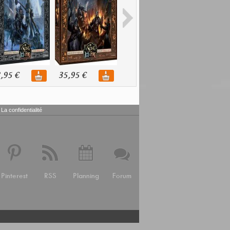
,95 €
35,95 €
35,95 €
36,95 €
La confidentialité
Pinterest
RSS
Planning
Forum