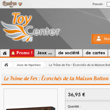
Pseudo :
Mon
Promo !
Jeux ...
de société
de cartes
Jeux de figurines
Le Trône de Fer : Écorchés de la Maison Bo
Le Trône de Fer : Écorchés de la Maison Bolton
36,95
€
Quantité :