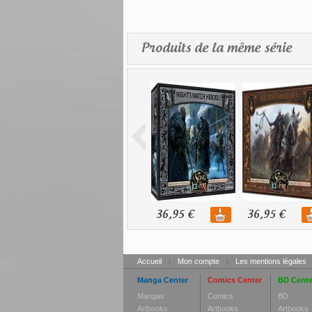
Produits de la même série
36,95 €
36,95 €
Accueil
|
Mon compte
|
Les mentions légales
Manga Center
Comics Center
BD Cente
Mangas
Comics
BD
Artbooks
Artbooks
Artbooks