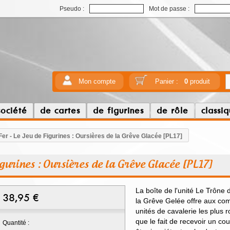
Pseudo :
Mot de passe :
Mon compte
Panier :
0
produit
société
de cartes
de figurines
de rôle
classi
Fer - Le Jeu de Figurines : Oursières de la Grêve Glacée [PL17]
Figurines : Oursières de la Grêve Glacée [PL17]
La boîte de l'unité Le Trône 
38,95
€
la Grêve Gelée offre aux co
unités de cavalerie les plus 
que le fait de recevoir un cou
Quantité :