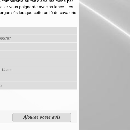
as comparable au fait d'être malmené par
alier vous poignarde avec sa lance. Les
organisés lorsque cette unité de cavalerie
.
095767
e 14 ans
s)
Ajouter votre avis