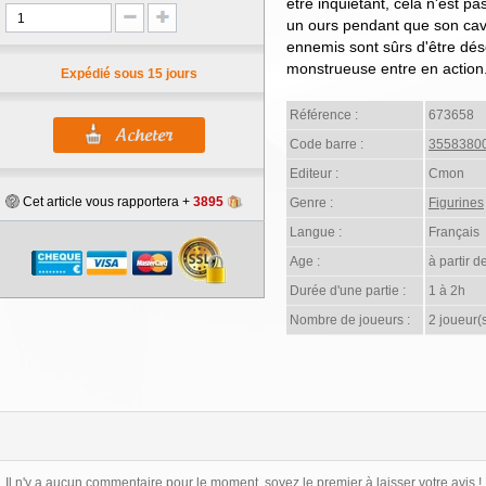
être inquiétant, cela n'est p
un ours pendant que son cav
ennemis sont sûrs d'être dés
monstrueuse entre en action
Expédié sous 15 jours
Référence :
673658
Code barre :
3558380
Editeur :
Cmon
Cet article vous rapportera +
3895
Genre :
Figurines
Langue :
Français
Age :
à partir d
Durée d'une partie :
1 à 2h
Nombre de joueurs :
2 joueur(
Il n'y a aucun commentaire pour le moment, soyez le premier à laisser votre avis !