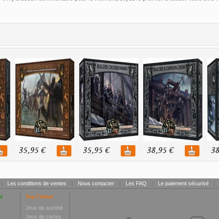
35,95 €
35,95 €
38,95 €
38
|
Les conditions de ventes
|
Nous contacter
|
Les FAQ
|
Le paiement sécurisé
|
r
Toy Center
Jeux de société
Jeux de cartes