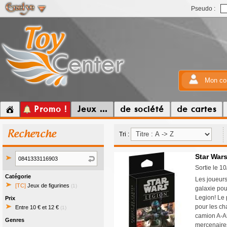
Pseudo :
Mon co
Promo !
Jeux ...
de société
de cartes
Recherche
Tri :
Star Wars
Sortie le 1
Catégorie
Les joueurs
[TC]
Jeux de figurines
(1)
galaxie pou
Legion! Le 
Prix
pour les ch
Entre 10 € et 12 €
(1)
camion A-A5
Genres
mercenaire