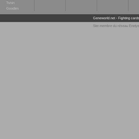
Tshirt
Goodies
Geneworld.net
-
Fighting card
Site membre du réseau
Enely