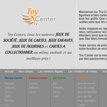
Bienvenue sur Toy Cen
figurines et des cart
tous les goûts. Que 
sorties ainsi que les 
Notre magasin en lig
Vous retrouverez les
Toy Center, tous les univers
JEUX DE
Wonders ainsi que le
que Star Wars Armada
SOCIÉTÉ
,
JEUX DE CARTES
,
JEUX ENFANTS
,
Notre service de pré
JEUX DE FIGURINES
et
CARTES A
notre fonction de rec
COLLECTIONNER
au même endroit et au
Toy Center est la mei
meilleur prix !
par des passionnés p
Accueil
|
Mon compte
|
Les mentions légales
|
Les conditions de ventes
|
Nou
Manga Center
Comics Center
BD Center
Toy Center
Mangas
Comics
BD
Jeux de société
Artbooks
Artbooks
Artbooks
Jeux de cartes
Livres
Livres
Livres
Jeux de figurines
DVD
DVD
Jeux de rôle
Blu-Ray
Jeux classiques
CD
Jouets