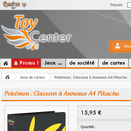
Pseudo :
Mon
Promo !
Jeux ...
de société
de cartes
Jeux de cartes
Pokémon : Classeur à Anneaux A4 Pikachu
Pokémon : Classeur à Anneaux A4 Pikachu
15,95
€
Quantité :