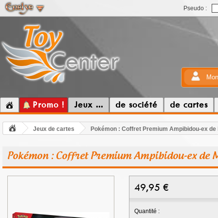
Pseudo :
Mon
Promo !
Jeux ...
de société
de cartes
Jeux de cartes
Pokémon : Coffret Premium Ampibidou-ex de
Pokémon : Coffret Premium Ampibidou-ex de
49,95
€
Quantité :