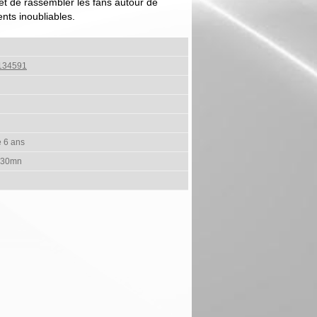
t de rassembler les fans autour de
ts inoubliables.
134591
e 6 ans
 30mn