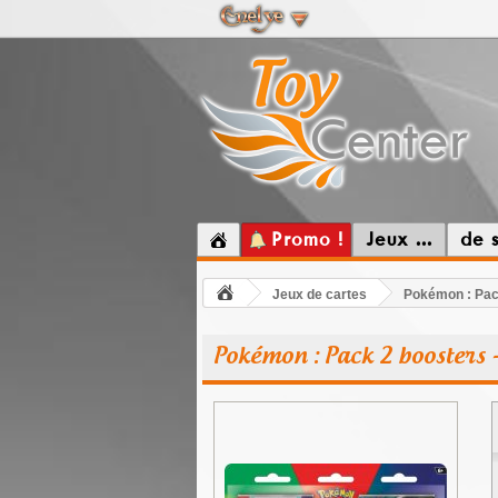
Promo !
Jeux ...
de 
Jeux de cartes
Pokémon : Pack
Pokémon : Pack 2 boosters -