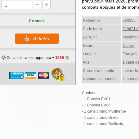
prévu pour mars 2026, prome
combats épiques et de momen
Référence :
693355
En stock
Code barre :
0196214
Editeur :
Pokémon
Genre :
Cartes
Langue :
Français
Cet article vous rapportera +
1295
Age :
à partir d
Durée d'une partie :
moins de
Nombre de joueurs :
2 joueurs
Contenu :
- 1 Booster EV01
- 1 Booster EV06
- 1 carte promo Mystherbe
- 1 carte promo Ortide
- 1 carte promo Rafflesia