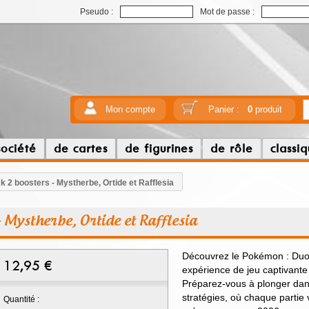
Pseudo :
Mot de passe :
Mon compte
Panier :
0
produit
société
de cartes
de figurines
de rôle
classi
 2 boosters - Mystherbe, Ortide et Rafflesia
 Mystherbe, Ortide et Rafflesia
Découvrez le Pokémon : Duo
12,95
€
expérience de jeu captivante 
Préparez-vous à plonger dans
stratégies, où chaque partie
Quantité :