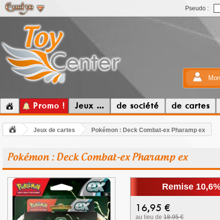
Pseudo :
Mon
Promo !
Jeux ...
de société
de cartes
Jeux de cartes
Pokémon : Deck Combat-ex Pharamp ex
Pokémon : Deck Combat-ex Pharamp ex
Remise 10,6
16,95
€
au lieu de
18.95 €