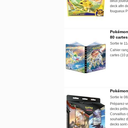
deux joueur
deck afin d
fougueux P
Pokémon É
80 cartes
Sortie le 1
Cahier rang
cartes (10 
Pokémon 
Sortie le 0
Préparez-v
decks prêts
Corvaillus 
souhaitez d
decks sont