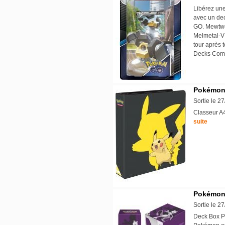
Libérez un
avec un de
GO. Mewtwo
Melmetal-V
tour après t
Decks Com
Pokémon 
Sortie le 2
Classeur A4
suite
Pokémon
Sortie le 2
Deck Box Po