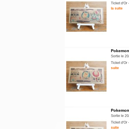
Ticket d'O
la suite
Pokemon 
Sortie le 2
Ticket d'O
suite
Pokemon -
Sortie le 2
Ticket d'O
suite