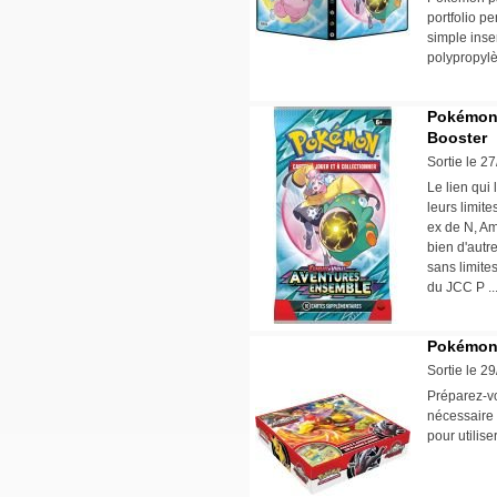
portfolio p
simple inse
polypropyl
Pokémon 
Booster
Sortie le 2
Le lien qui
leurs limit
ex de N, Am
bien d'autr
sans limite
du JCC P .
Pokémon 
Sortie le 2
Préparez-v
nécessaire 
pour utilis