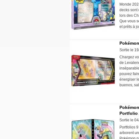
Monde 2024
decks sont d
lors des C
Que vous so
et prêts à j
Pokémon 
Sortie le 1
Chargez vo
de Levalen
inséparable
pouvez fair
énergiser l
buenos, sal
Pokémon 
Portfolio
Sortie le 0
Portfolios 
arborent un
Pokémon pa