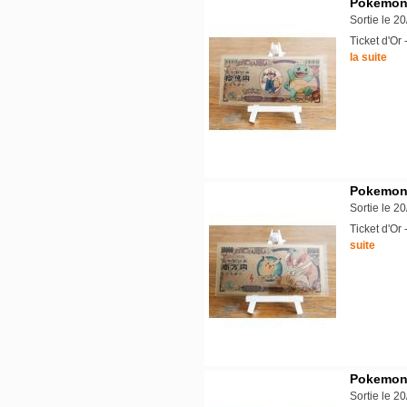
Pokemon 
Sortie le 2
Ticket d'O
la suite
Pokemon 
Sortie le 2
Ticket d'O
suite
Pokemon -
Sortie le 2