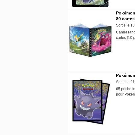
Pokémon 
80 cartes
Sortie le 1
Cahier rang
cartes (10 
Pokémon 
Sortie le 2
65 pochette
pour Pok