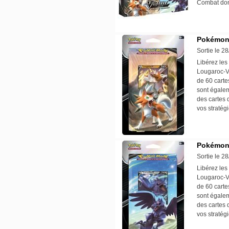
Combat dont
Pokémon 
Sortie le 2
Libérez les
Lougaroc-V
de 60 carte
sont égale
des cartes 
vos stratég
Pokémon 
Sortie le 2
Libérez les
Lougaroc-V
de 60 carte
sont égale
des cartes 
vos stratég