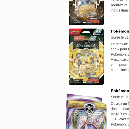
exclusive q
pourrez vou
inclus dans
Pokémon 
Sortie le 0
Le deck de 
choix pour 
Pokémon. En
V exclusive
vous pourre
cartes incl
Pokémon 
Sortie le 0
Ouvrez un P
destructric
VSTAR est 
JCC Pokémo
Pokémon. Co