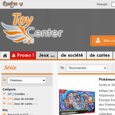
Pseudo :
Mon co
Promo !
Jeux ...
de société
de cartes
Série
Tri :
Pokémon 
Sortie le 3
Catégorie
Infligez de 
[MC]
Goodies
(9)
Amphinobi-e
[TC]
Jeux de société
(2)
Énergie Eau
[TC]
Jeux de cartes
(49)
des Pokémon
Hélice Ninj
Prix
collection .
Entre 0 € et 37 €
(56)