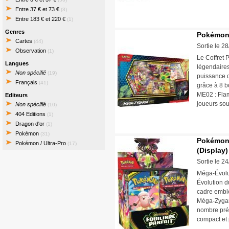
Entre 37 € et 73 €
(3)
Entre 183 € et 220 €
(1)
Genres
Pokémon 
Cartes
(44)
Sortie le 2
Observation
(1)
Le Coffret
Langues
légendaires
Non spécifié
(19)
puissance d
Français
(41)
grâce à 8 b
ME02 : Flam
Editeurs
joueurs sou
Non spécifié
(10)
404 Editions
(1)
Dragon d'or
(1)
Pokémon
(31)
Pokémon 
Pokémon / Ultra-Pro
(17)
(Display)
Sortie le 2
Méga-Évolut
Évolution d
cadre embl
Méga-Zygar
nombre prés
compact et