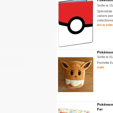
Pokémon :
Sortie le 1
Spécialist
cahiers per
collectionn
lire la suite
Pokémon 
Sortie le 0
Pochette Ev
suite
Pokémon 
Fer