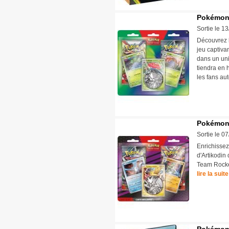
Pokémon :
Sortie le 1
Découvrez 
jeu captiva
dans un uni
tiendra en 
les fans a
Pokémon 
Sortie le 0
Enrichissez
d'Artikodin
Team Rocke
lire la suite