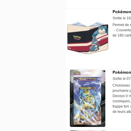
Pokémon 
Sortie le 1
Permet de s
: - Couvert
de 180 cart
Pokémon 
Sortie le 0
Choisissez
prochaine 
Deoxys-V m
cosmiques, 
frappe fort
de leurs a