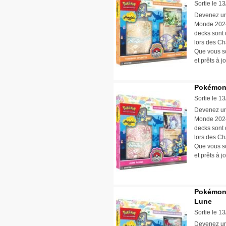
Sortie le 1
Devenez un
Monde 2024
decks sont d
lors des C
Que vous so
et prêts à j
Pokémon 
Sortie le 1
Devenez un
Monde 2024
decks sont d
lors des C
Que vous so
et prêts à j
Pokémon 
Lune
Sortie le 1
Devenez un