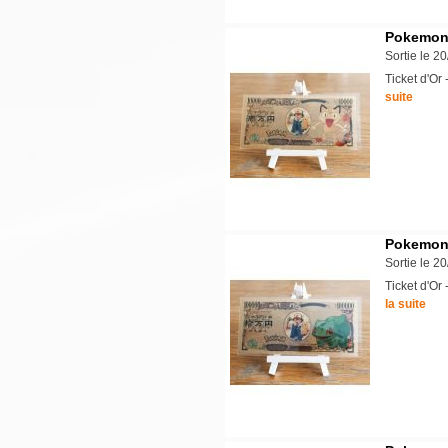
Pokemon 
Sortie le 2
Ticket d'O
suite
Pokemon -
Sortie le 2
Ticket d'O
la suite