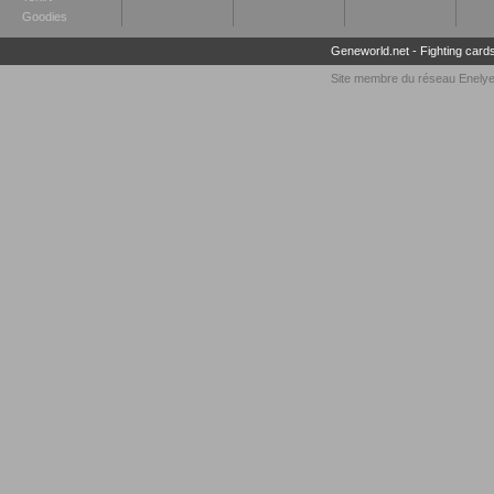
Goodies
Geneworld.net
-
Fighting card
Site membre du réseau
Enely