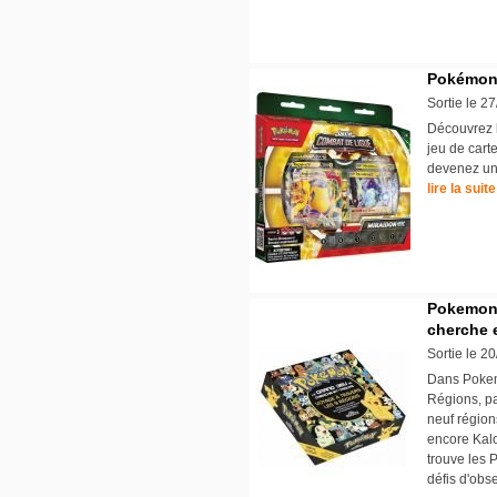
Pokémon 
Sortie le 2
Découvrez 
jeu de cart
devenez un 
lire la suite
Pokemon :
cherche 
Sortie le 2
Dans Pokemo
Régions, pa
neuf région
encore Kalo
trouve les 
défis d'obs