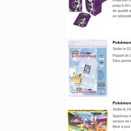
Pokémon off
jusqu'à 80 
de qualité 
un séparat
Pokémon 
Sortie le 0
Paquet de 1
Elles perme
Pokémon 
Sortie le 2
Appréciez l
version de
Mise à jour