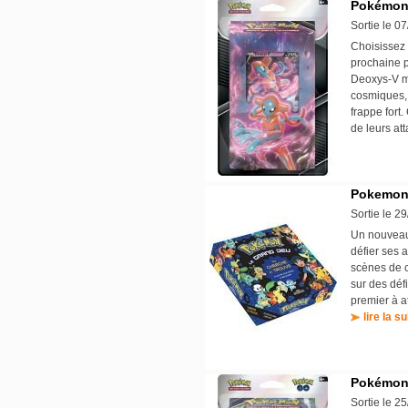
Pokémon 
Sortie le 0
Choisissez
prochaine 
Deoxys-V m
cosmiques, 
frappe fort
de leurs a
Pokemon 
Sortie le 2
Un nouveau 
défier ses 
scènes de c
sur des défi
premier à at
lire la su
Pokémon 
Sortie le 2