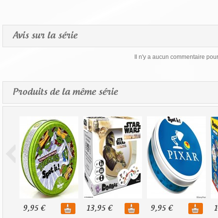
Avis sur la série
Il n'y a aucun commentaire pour 
Produits de la même série
9,95 €
13,95 €
9,95 €
1