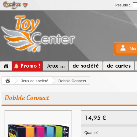
Pseudo :
Mon
Promo !
Jeux ...
de société
de cartes
Jeux de société
Dobble Connect
Dobble Connect
14,95
€
Quantité :