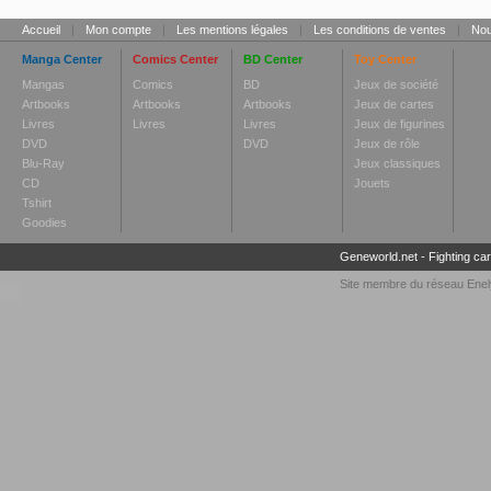
Accueil
|
Mon compte
|
Les mentions légales
|
Les conditions de ventes
|
Nou
Manga Center
Comics Center
BD Center
Toy Center
Mangas
Comics
BD
Jeux de société
Artbooks
Artbooks
Artbooks
Jeux de cartes
Livres
Livres
Livres
Jeux de figurines
DVD
DVD
Jeux de rôle
Blu-Ray
Jeux classiques
CD
Jouets
Tshirt
Goodies
Geneworld.net
-
Fighting ca
Site membre du réseau
Enel