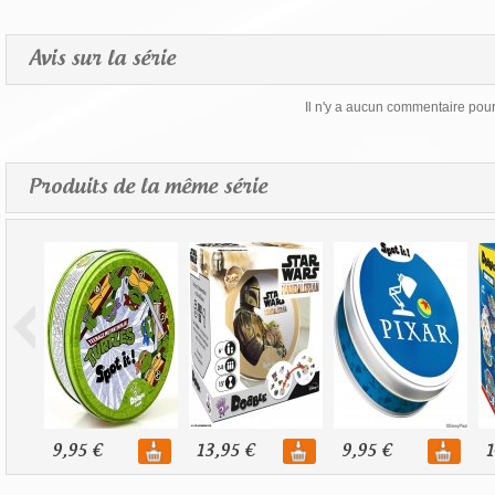
Avis sur la série
Il n'y a aucun commentaire pour 
Produits de la même série
9,95 €
13,95 €
9,95 €
1