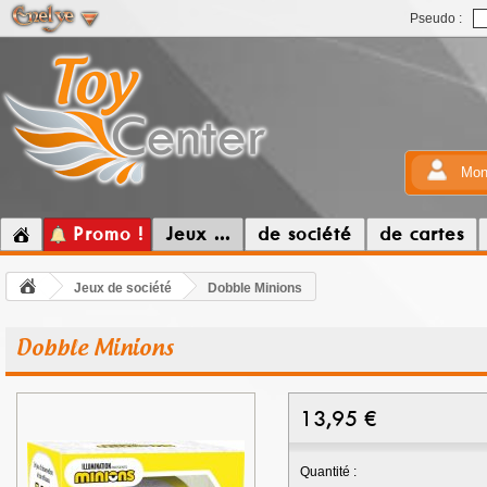
Pseudo :
Mon
Promo !
Jeux ...
de société
de cartes
Jeux de société
Dobble Minions
Dobble Minions
13,95
€
Quantité :