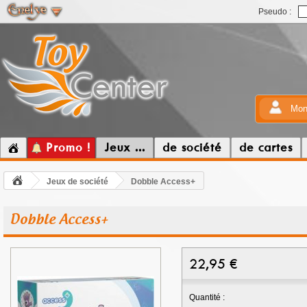
Pseudo :
Mon
Promo !
Jeux ...
de société
de cartes
Jeux de société
Dobble Access+
Dobble Access+
22,95
€
Quantité :