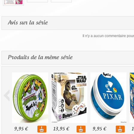
Avis sur la série
Il n'y a aucun commentaire pour 
Produits de la même série
9,95 €
13,95 €
9,95 €
1