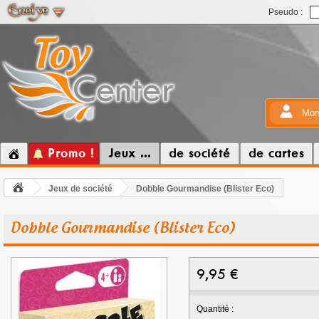
Pseudo :
Mon
Promo !
Jeux ...
de société
de cartes
Jeux de société
Dobble Gourmandise (Blister Eco)
Dobble Gourmandise (Blister Eco)
9,95
€
Quantité :