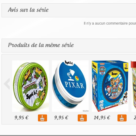
Avis sur la série
Il n'y a aucun commentaire pour 
Produits de la même série
9,95 €
9,95 €
14,95 €
2