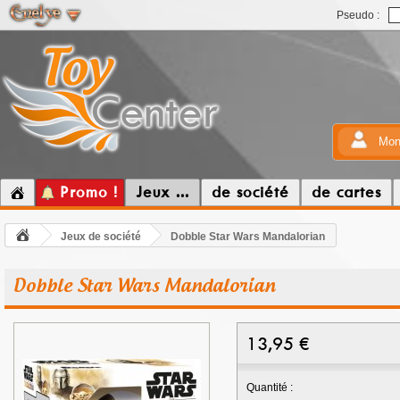
Pseudo :
Mon
Promo !
Jeux ...
de société
de cartes
Jeux de société
Dobble Star Wars Mandalorian
Dobble Star Wars Mandalorian
13,95
€
Quantité :