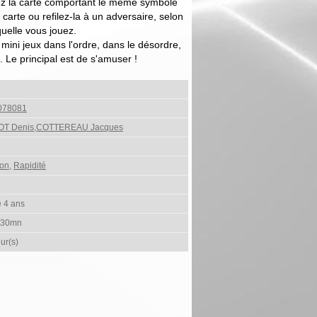
rez la carte comportant le même symbole
 carte ou refilez-la à un adversaire, selon
quelle vous jouez.
mini jeux dans l'ordre, dans le désordre,
 Le principal est de s'amuser !
078081
T Denis,COTTEREAU Jacques
ion
,
Rapidité
e 4 ans
 30mn
ur(s)