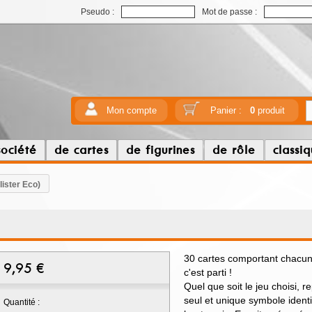
Pseudo :
Mot de passe :
Mon compte
Panier :
0
produit
société
de cartes
de figurines
de rôle
classi
lister Eco)
30 cartes comportant chacune
9,95
€
c'est parti !
Quel que soit le jeu choisi, r
seul et unique symbole ident
Quantité :