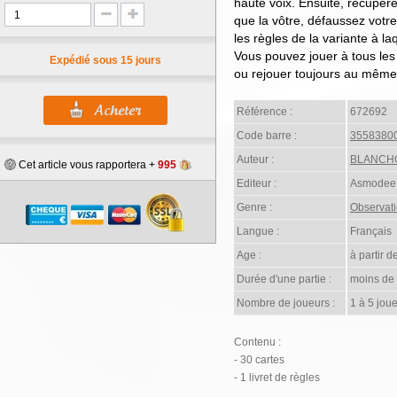
haute voix. Ensuite, récupé
que la vôtre, défaussez votre
les règles de la variante à la
Vous pouvez jouer à tous les 
Expédié sous 15 jours
ou rejouer toujours au même.
Référence :
672692
Code barre :
3558380
Auteur :
BLANCHO
Cet article vous rapportera +
995
Editeur :
Asmodee
Genre :
Observat
Langue :
Français
Age :
à partir d
Durée d'une partie :
moins de
Nombre de joueurs :
1 à 5 joue
Contenu :
- 30 cartes
- 1 livret de règles