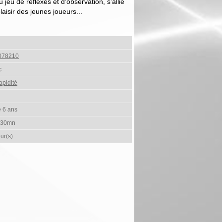
jeu de réflexes et d'observation, s'allie
laisir des jeunes joueurs...
078210
c
apidité
e 6 ans
 30mn
ur(s)