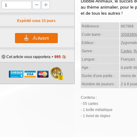
Dobble Animaux, le succès du 
au thème animalier, pour le p
et de tous les autres !
Expédié sous 15 jours
Référence :
667968
Code barre :
3558380
Editeur :
Zygomati
Genre :
Cartes
,
R
Cet article vous rapportera +
995
Langue :
Français
Age :
à partir d
Durée d'une partie :
moins de
Nombre de joueurs :
2 à 8 joue
Contenu :
- 55 cartes
- 1 boîte métallique
- 1 livret de règles