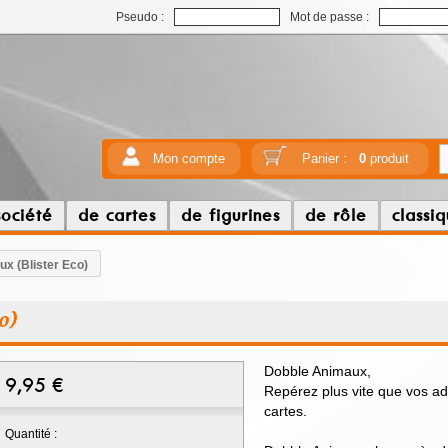
Pseudo :
Mot de passe :
Mon compte
Panier :
0
produit
société
de cartes
de figurines
de rôle
classi
x (Blister Eco)
o)
Dobble Animaux,
9,95
€
Repérez plus vite que vos a
cartes.
Quantité :