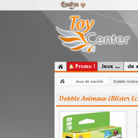
Promo !
Jeux ...
de 
Jeux de société
Dobble Animau
Dobble Animaux (Blister Ec