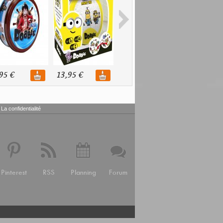
95 €
13,95 €
14,95 €
11,95 €
La confidentialité
Pinterest
RSS
Planning
Forum