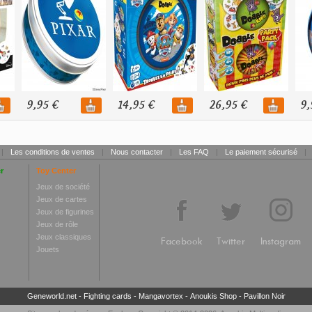
9,95 €
14,95 €
26,95 €
9,
|
Les conditions de ventes
|
Nous contacter
|
Les FAQ
|
Le paiement sécurisé
|
r
Toy Center
Jeux de société
Jeux de cartes
Jeux de figurines
Jeux de rôle
Jeux classiques
Facebook
Twitter
Instagram
Jouets
Geneworld.net
-
Fighting cards
-
Mangavortex
-
Anoukis Shop
-
Pavillon Noir