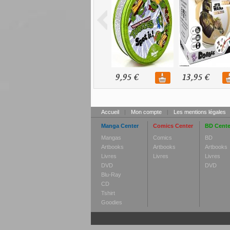
9,95 €
13,95 €
Accueil
|
Mon compte
|
Les mentions légales
Manga Center
Comics Center
BD Cente
Mangas
Comics
BD
Artbooks
Artbooks
Artbooks
Livres
Livres
Livres
DVD
DVD
Blu-Ray
CD
Tshirt
Goodies