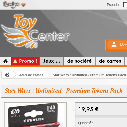
Pseudo :
Mon
Promo !
Jeux ...
de société
de cartes
Jeux de cartes
Star Wars : Unlimited - Premium Tokens Pack
Star Wars : Unlimited - Premium Tokens Pack
19,95
€
Quantité :