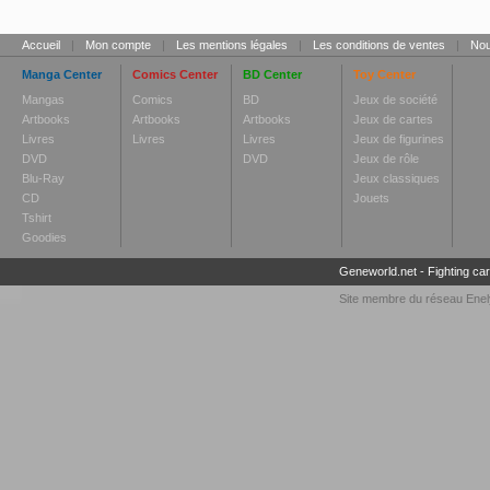
Accueil
|
Mon compte
|
Les mentions légales
|
Les conditions de ventes
|
Nou
Manga Center
Comics Center
BD Center
Toy Center
Mangas
Comics
BD
Jeux de société
Artbooks
Artbooks
Artbooks
Jeux de cartes
Livres
Livres
Livres
Jeux de figurines
DVD
DVD
Jeux de rôle
Blu-Ray
Jeux classiques
CD
Jouets
Tshirt
Goodies
Geneworld.net
-
Fighting ca
Site membre du réseau
Enel