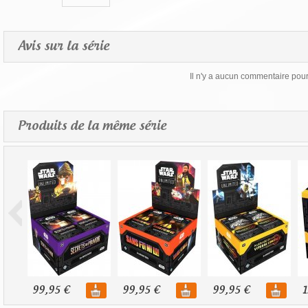
Avis sur la série
Il n'y a aucun commentaire pour 
Produits de la même série
99,95 €
99,95 €
99,95 €
1