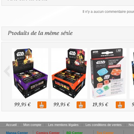
Il n'y a aucun commentaire pour 
Produits de la même série
99,95 €
99,95 €
19,95 €
9
Accueil
|
Mon compte
|
Les mentions légales
|
Les conditions de ventes
|
Nou
Manga Center
Comics Center
BD Center
Toy Center