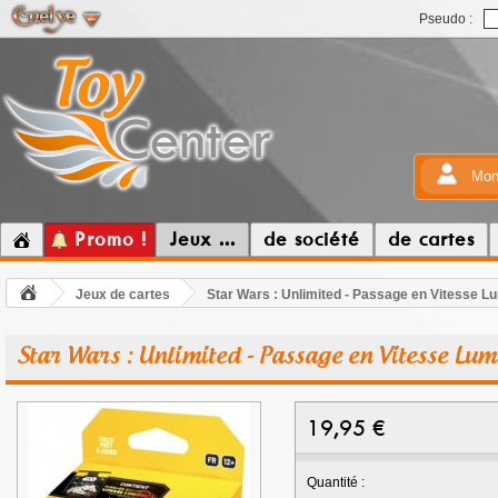
Pseudo :
Mon
Promo !
Jeux ...
de société
de cartes
Jeux de cartes
Star Wars : Unlimited - Passage en Vitesse L
Star Wars : Unlimited - Passage en Vitesse Lum
19,95
€
Quantité :