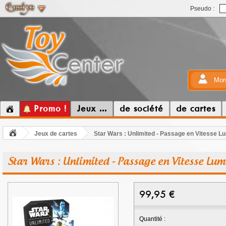
Pseudo :
Mon
Promo !
Jeux ...
de société
de cartes
Jeux de cartes
Star Wars : Unlimited - Passage en Vitesse Lu
Star Wars : Unlimited - Passage en Vitesse Lum
99,95
€
Quantité :