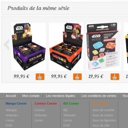
Produits de la même série
99,95 €
99,95 €
19,95 €
1
Accueil
|
Mon compte
|
Les mentions légales
|
Les conditions de ventes
|
Nou
Manga Center
Comics Center
BD Center
Toy Center
Mangas
Comics
BD
Jeux de société
Artbooks
Artbooks
Artbooks
Jeux de cartes
Livres
Livres
Livres
Jeux de figurines
DVD
DVD
Jeux de rôle