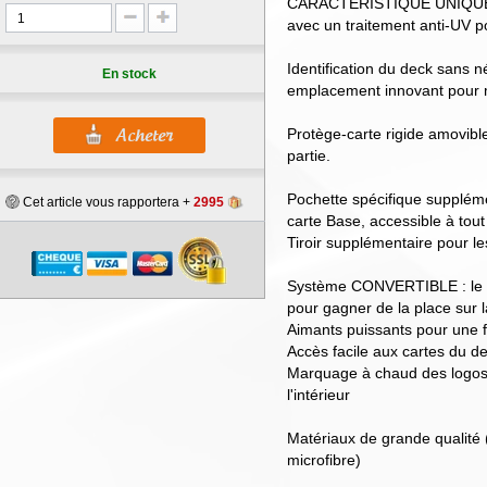
CARACTÉRISTIQUE UNIQUE : l
avec un traitement anti-UV p
Identification du deck sans n
En stock
emplacement innovant pour m
Protège-carte rigide amovible
partie.
Pochette spécifique suppléme
Cet article vous rapportera +
2995
carte Base, accessible à tou
Tiroir supplémentaire pour le
Système CONVERTIBLE : le co
pour gagner de la place sur l
Aimants puissants pour une f
Accès facile aux cartes du de
Marquage à chaud des logos à
l'intérieur
Matériaux de grande qualité
microfibre)