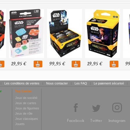
19,95 €
99,95 €
19,95 €
99
|
Les conditions de ventes
|
Nous contacter
|
Les FAQ
|
Le paiement sécurisé
|
r
Toy Center
Jeux de société
Jeux de cartes
Jeux de figurines
Jeux de rôle
Jeux classiques
Facebook
Twitter
Instagram
Jouets