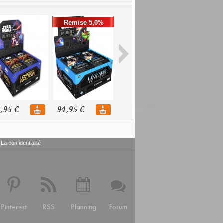
Remise 5,0%
,95 €
94,95 €
29,95 €
29,95 €
La confidentialité
Pinterest
RSS
Planning
Forum