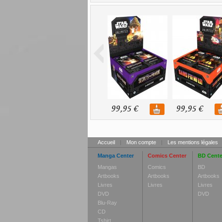
99,95 €
99,95 €
Accueil
|
Mon compte
|
Les mentions légales
Manga Center
Comics Center
BD Cente
Mangas
Comics
BD
Artbooks
Artbooks
Artbooks
Livres
Livres
Livres
DVD
DVD
Blu-Ray
CD
Tshirt