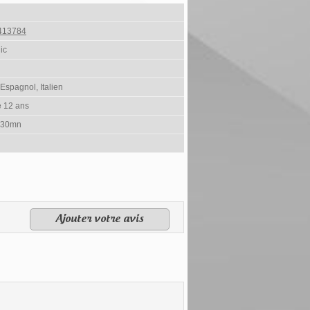
413784
ic
 Espagnol, Italien
e 12 ans
 30mn
Ajouter votre avis