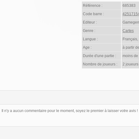
Référence :
685383
Code barre :
4251715
Editeur :
Gamegen
Genre :
Cartes
Langue :
Français,
Age :
à partir d
Durée d'une partie :
moins de
Nombre de joueurs :
2 joueurs
Il n'y a aucun commentaire pour le moment, soyez le premier à laisser votre avis !