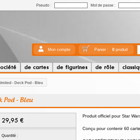
Pseudo :
Mot de passe :
Mon compte
Panier :
0
produit
société
de cartes
de figurines
de rôle
classi
limited - Deck Pod - Bleu
k Pod - Bleu
Produit officiel pour Star War
29,95
€
Conçu pour contenir 60 carte
Quantité :