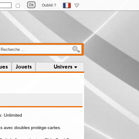
Oublié ?
ques
Jouets
Univers
s: Unlimited
s avec doubles protège-cartes.