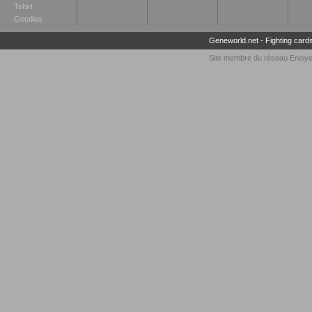
Tshirt
Goodies
Geneworld.net
-
Fighting card
Site membre du réseau
Enely