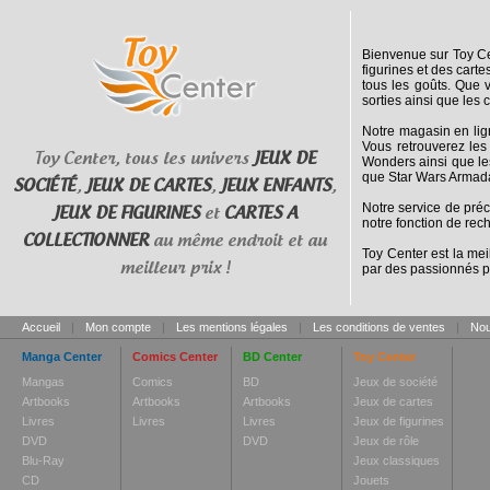
Bienvenue sur Toy Cen
figurines et des cart
tous les goûts. Que 
sorties ainsi que les 
Notre magasin en lig
Vous retrouverez les
Toy Center, tous les univers
JEUX DE
Wonders ainsi que le
que Star Wars Armada
SOCIÉTÉ
,
JEUX DE CARTES
,
JEUX ENFANTS
,
Notre service de pré
JEUX DE FIGURINES
et
CARTES A
notre fonction de rec
COLLECTIONNER
au même endroit et au
Toy Center est la mei
meilleur prix !
par des passionnés p
Accueil
|
Mon compte
|
Les mentions légales
|
Les conditions de ventes
|
Nou
Manga Center
Comics Center
BD Center
Toy Center
Mangas
Comics
BD
Jeux de société
Artbooks
Artbooks
Artbooks
Jeux de cartes
Livres
Livres
Livres
Jeux de figurines
DVD
DVD
Jeux de rôle
Blu-Ray
Jeux classiques
CD
Jouets