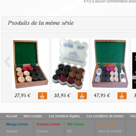
Il n'y a aucun commentaire pour 
Produits de la même série
27,95 €
10,95 €
47,95 €
3
Accueil
|
Mon compte
|
Les mentions légales
|
Les conditions de ventes
|
Nou
Manga Center
Comics Center
BD Center
Toy Center
Mangas
Comics
BD
Jeux de société