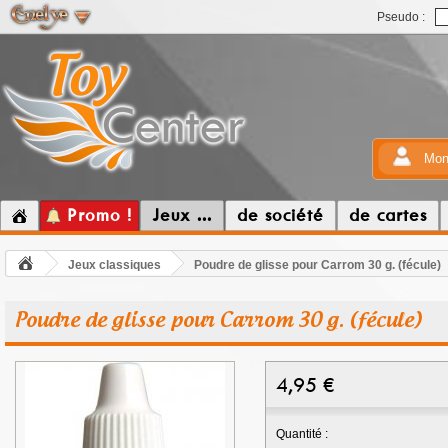
Pseudo :
Mon
Promo !
Jeux ...
de société
de cartes
Jeux classiques
Poudre de glisse pour Carrom 30 g. (fécule)
Poudre de glisse pour Carrom 30 g. (fécule)
4,95
€
Quantité :