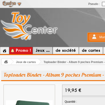
Pseudo :
Mon
Promo !
Jeux ...
de société
de cartes
Jeux de cartes
Toploader Binder - Album 9 poches Premium -
Toploader Binder - Album 9 poches Premium -
19,95
€
Quantité :