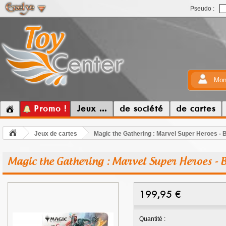
Pseudo :
Mon
Promo !
Jeux ...
de société
de cartes
Jeux de cartes
Magic the Gathering : Marvel Super Heroes - B
Magic the Gathering : Marvel Super Heroes - B
199,95
€
Quantité :