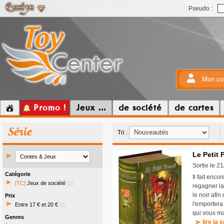
Pseudo :
Mon co
Promo !
Jeux ...
de société
de cartes
Série
Tri :
Le Petit 
Sortie le 2
Catégorie
Il fait enc
[TC]
Jeux de société
(2)
regagner la
le noir afi
Prix
l'emportera
Entre 17 € et 20 €
(2)
qui vous ma
Genres
lire la s