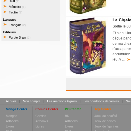
Bluff
(1)
Mémoire
(1)
Tactile
(1)
La Cigale
Langues
Français
(2)
Sortie le 0
Editeurs
Et bien ! J
Purple Brain
(2)
déçue par c
germa chez 
s'accaparer
accumulez l
jeu, v ...
Accueil
|
Mon compte
|
Les mentions légales
|
Les conditions de ventes
|
Nou
Manga Center
Comics Center
BD Center
Toy Center
Mangas
Comics
BD
Jeux de société
Artbooks
Artbooks
Artbooks
Jeux de cartes
Livres
Livres
Livres
Jeux de figurines