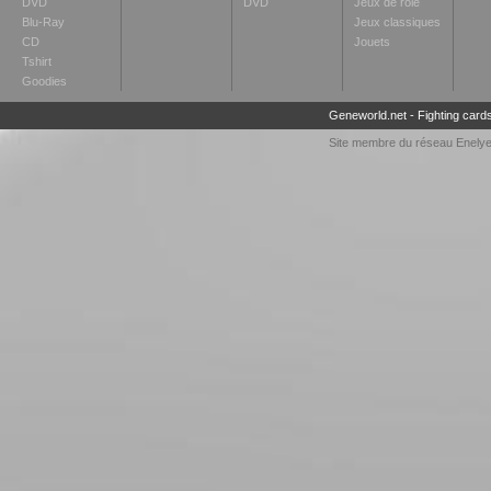
DVD
DVD
Jeux de rôle
Blu-Ray
Jeux classiques
CD
Jouets
Tshirt
Goodies
Geneworld.net
-
Fighting card
Site membre du réseau
Enely