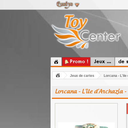
Promo !
Jeux ...
de 
Jeux de cartes
Lorcana - L'ile
Lorcana - L'ile d'Archazia 