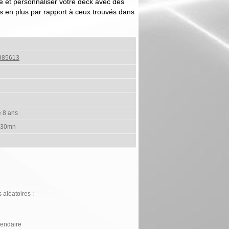
e et personnaliser votre deck avec des
s en plus par rapport à ceux trouvés dans
985613
e 8 ans
 30mn
 aléatoires :
gendaire