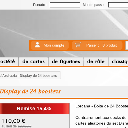
Pseudo :
Mot de passe :
Mon compte
Panier :
0
produit
société
de cartes
de figurines
de rôle
classi
 d'Archazia - Display de 24 boosters
- Display de 24 boosters
Lorcana - Boite de 24 Booster
Remise 15,4%
Contrairement aux decks de 
110,00
€
cartes aléatoires du set Disn
au lieu de
129.95 €