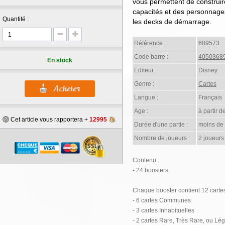
vous permettent de construir
capacités et des personnage
Quantité :
les decks de démarrage.
Référence :
689573
Code barre :
4050368
En stock
Editeur :
Disney
Genre :
Cartes
Langue :
Français
Age :
à partir d
Cet article vous rapportera +
12995
Durée d'une partie :
moins de
Nombre de joueurs :
2 joueurs
Contenu :
- 24 boosters
Chaque booster contient 12 cartes
- 6 cartes Communes
- 3 cartes Inhabituelles
- 2 cartes Rare, Très Rare, ou Lé