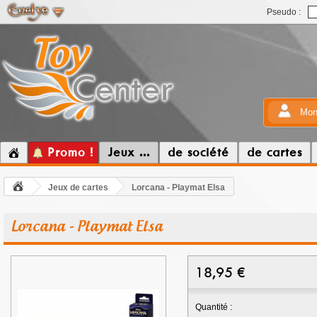
Pseudo :
Mon
Promo !
Jeux ...
de société
de cartes
Jeux de cartes
Lorcana - Playmat Elsa
Lorcana - Playmat Elsa
18,95
€
Quantité :