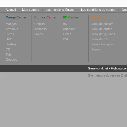
Accueil
|
Mon compte
|
Les mentions légales
|
Les conditions de ventes
|
Nou
Manga Center
Comics Center
BD Center
Toy Center
Mangas
Comics
BD
Jeux de société
Artbooks
Artbooks
Artbooks
Jeux de cartes
Livres
Livres
Livres
Jeux de figurines
DVD
DVD
Jeux de rôle
Blu-Ray
Jeux classiques
CD
Jouets
Tshirt
Goodies
Geneworld.net
-
Fighting ca
Site membre du réseau
Enel