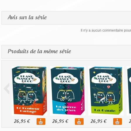
Avis sur la série
Il n'y a aucun commentaire pour 
Produits de la même série
26,95 €
26,95 €
26,95 €
2