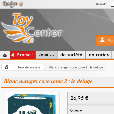
Pseudo :
Mon
Promo !
Jeux ...
de société
de cartes
Jeux de société
Blanc manger coco tome 2 : le deluge
Blanc manger coco tome 2 : le deluge
26,95
€
Quantité :