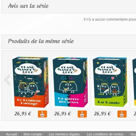
Avis sur la série
Il n'y a aucun commentaire pour 
Produits de la même série
26,95 €
26,95 €
26,95 €
2
Accueil
|
Mon compte
|
Les mentions légales
|
Les conditions de ventes
|
Nou