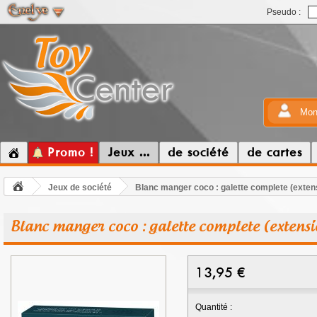
Pseudo :
Mon
Promo !
Jeux ...
de société
de cartes
Jeux de société
Blanc manger coco : galette complete (exten
Blanc manger coco : galette complete (extensi
13,95
€
Quantité :