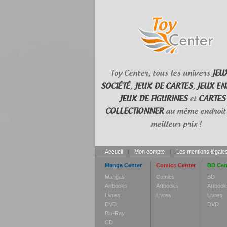
Toy Center, tous les univers
JEU
SOCIÉTÉ
,
JEUX DE CARTES
,
JEUX EN
JEUX DE FIGURINES
et
CARTES
COLLECTIONNER
au même endroit 
meilleur prix !
Accueil
|
Mon compte
|
Les mentions légale
Manga Center
Comics Center
BD Cen
Mangas
Comics
BD
Artbooks
Artbooks
Artbook
Livres
Livres
Livres
DVD
DVD
Blu-Ray
CD