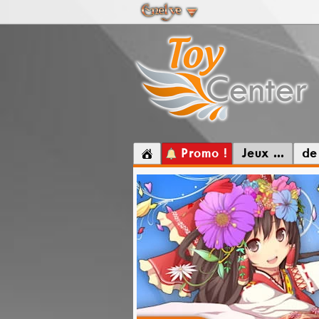
Promo !
Jeux ...
de