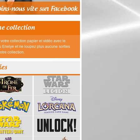
re collection
votre collection papier et vidéo avec le
 Enelye et ne loupez plus aucune sorties
otre collection.
ies
39,95 €
23,95 €
26,95 €
26,95 