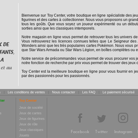
Bienvenue sur Toy Center, votre boutique en ligne spécialiste des jeu
figurines et des cartes à collectionner. Nous vous proposons un grand
tous les goûts. Que vous soyez un joueur expérimenté ou un débuta
sorties ainsi que les classiques intemporels.
Notre magasin en ligne vous permet de retrouver tous les univers de
Vous retrouverez les licences connues telles que Le Seigneur des 
X DE
Wonders ainsi que les très populaires cartes Pokémon. Nous vous pro
que Star Wars Armada ou Star Wars Légion, en boîtes complètes ou e
FANTS
,
Notre service de précommandes vous permet de vous procurer vos jeux
 A
notre fonction de recherche par prix vous permet de trouver des jeux d
et au
Toy Center est la meilleure boutique en ligne pour vous fournir en jeu
par des passionnés pour les passionnés.
s
|
Les conditions de ventes
|
Nous contacter
|
Les FAQ
|
Le paiement sécurisé
ter
Toy Center
Jeux de société
s
Jeux de cartes
Jeux de figurines
Jeux de rôle
Jeux classiques
Facebook
Twitter
Instagram
Jouets