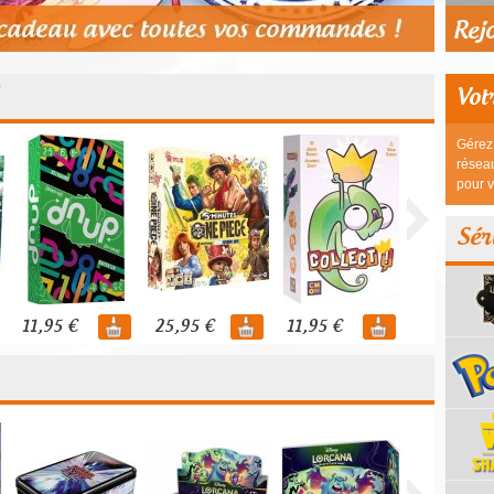
Vot
Gérez 
réseau
pour v
Sér
11,95 €
25,95 €
11,95 €
44,95 €