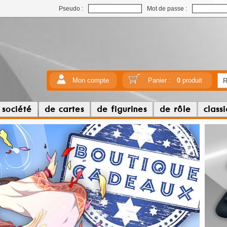
Pseudo :
Mot de passe :
Mon compte
Panier :
0
produit
 société
de cartes
de figurines
de rôle
class