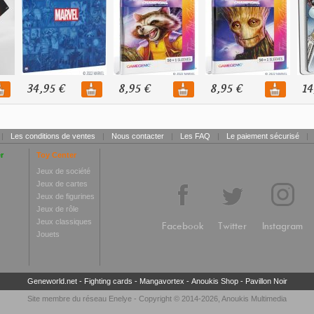
34,95 €
8,95 €
8,95 €
14
|
Les conditions de ventes
|
Nous contacter
|
Les FAQ
|
Le paiement sécurisé
|
r
Toy Center
Jeux de société
Jeux de cartes
Jeux de figurines
Jeux de rôle
Jeux classiques
Facebook
Twitter
Instagram
Jouets
Geneworld.net
-
Fighting cards
-
Mangavortex
-
Anoukis Shop
-
Pavillon Noir
Site membre du réseau
Enelye
- Copyright © 2014-2026,
Anoukis Multimedia