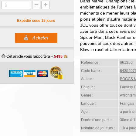
Dans Marvel Champions : le 
emblématiques de l’univers 
méchants de mener leurs pla
pions et plein d’autre matér
Expédié sous 15 jours
JCE vous offre tout ce dont 
aventure dans cet univers sou
Spider-Man, Black Panther o
pouvoirs et ceux des autres 
Klaw le rusé et Ultron la terre
Cet article vous rapportera +
5495
Référence :
661250
Code barre :
8435407
Auteur :
BOGGS M
Editeur :
Fantasy 
Genre :
Affrontem
Langue :
Français
Age :
à partir d
Durée d'une partie :
30mn à 1
Nombre de joueurs :
1 à 4 joue