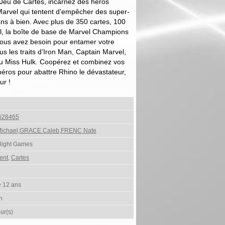
Jeu de Cartes, incarnez des héros
Marvel qui tentent d’empêcher des super-
ns à bien. Avec plus de 350 cartes, 100
iel, la boîte de base de Marvel Champions
vous avez besoin pour entamer votre
s les traits d’Iron Man, Captain Marvel,
u Miss Hulk. Coopérez et combinez vos
héros pour abattre Rhino le dévastateur,
ur !
628465
ichael,GRACE Caleb,FRENC Nate
Flight Games
ent
,
Cartes
e 12 ans
h
ur(s)