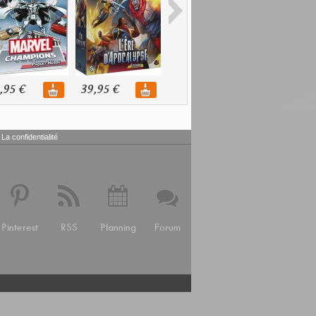
,95 €
39,95 €
14,95 €
14,95 €
La confidentialité
Pinterest
RSS
Planning
Forum