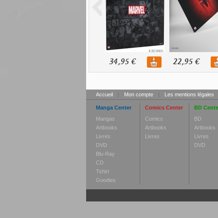
34,95 €
22,95 €
Accueil
|
Mon compte
|
Les mentions légales
Manga Center
Comics Center
BD Cente
Mangas
Comics
BD
Artbooks
Artbooks
Artbooks
Livres
Livres
Livres
DVD
DVD
Blu-Ray
CD
Tshirt
Goodies