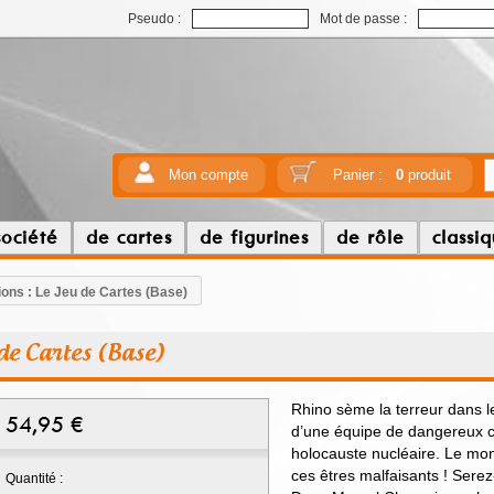
Pseudo :
Mot de passe :
Mon compte
Panier :
0
produit
société
de cartes
de figurines
de rôle
classi
ns : Le Jeu de Cartes (Base)
de Cartes (Base)
Rhino sème la terreur dans le
54,95
€
d’une équipe de dangereux cr
holocauste nucléaire. Le mo
ces êtres malfaisants ! Serez
Quantité :