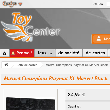
Pseudo :
Mon
Promo !
Jeux ...
de société
de cartes
Jeux de cartes
Marvel Champions Playmat XL Marvel Black
Marvel Champions Playmat XL Marvel Black
34,95
€
Quantité :