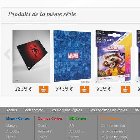
Produits de la même série
22,95 €
34,95 €
8,95 €
8
Accueil
|
Mon compte
|
Les mentions légales
|
Les conditions de ventes
|
Nou
Manga Center
Comics Center
BD Center
Toy Center
Mangas
Comics
BD
Jeux de société
Artbooks
Artbooks
Artbooks
Jeux de cartes
Livres
Livres
Livres
Jeux de figurines